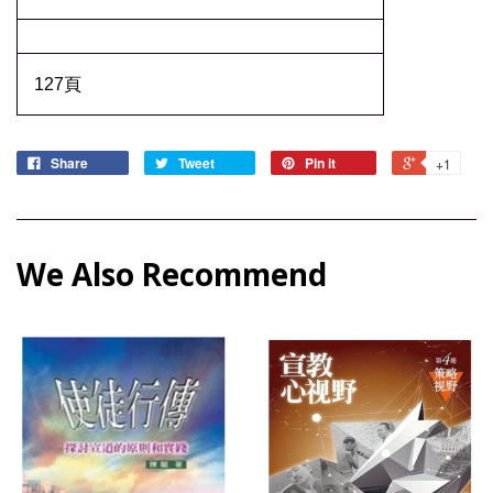
127頁
Share
Tweet
Pin it
+1
We Also Recommend