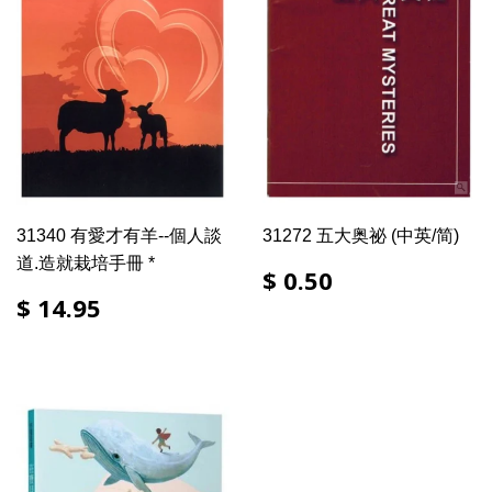
31340 有愛才有羊--個人談
31272 五大奥祕 (中英/简)
道.造就栽培手冊 *
$ 0.50
$ 14.95