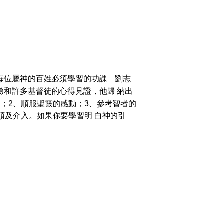
每位屬神的百姓必須學習的功課，劉志
驗和許多基督徒的心得見證，他歸 納出
；2、順服聖靈的感動；3、參考智者的
領及介入。如果你要學習明 白神的引