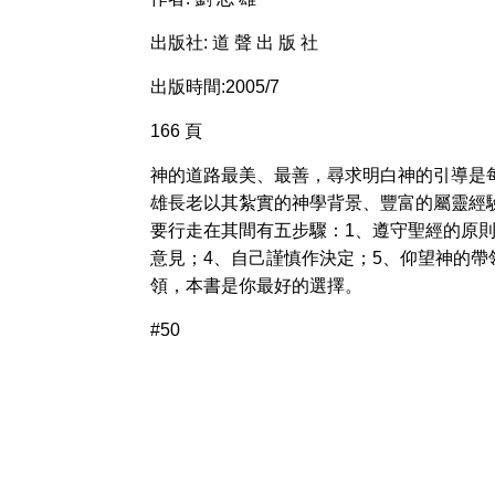
出版社: 道 聲 出 版 社
出版時間:2005/7
166 頁
神的道路最美、最善，尋求明白神的引導是
雄長老以其紮實的神學背景、豐富的屬靈經
要行走在其間有五步驟：1、遵守聖經的原則
意見；4、自己謹慎作決定；5、仰望神的帶
領，本書是你最好的選擇。
#50