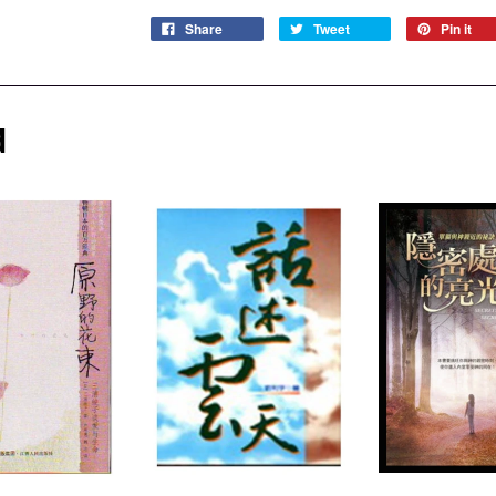
Share
Tweet
Pin it
d