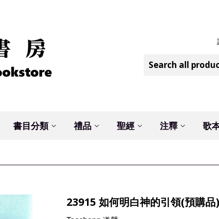
書目分類
禮品
聖經
注釋
歌
23915 如何明白神的引領(預購品